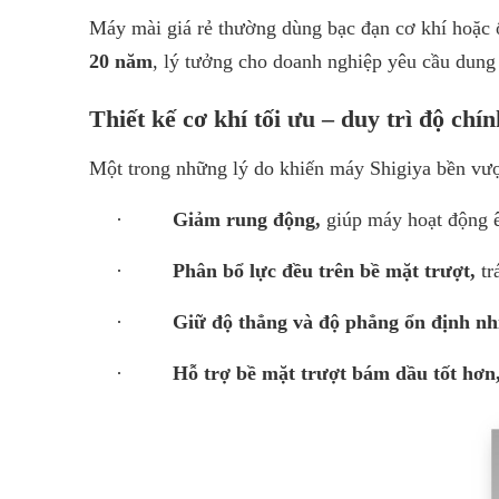
Máy mài giá rẻ thường dùng bạc đạn cơ khí hoặc ổ
20 năm
, lý tưởng cho doanh nghiệp yêu cầu dung 
Thiết kế cơ khí tối ưu – duy trì độ chín
Một trong những lý do khiến máy Shigiya bền vượt
·
Giảm rung động
,
giúp máy hoạt động 
·
Phân bổ lực đều trên bề mặt trượt
,
tr
·
Giữ độ thẳng và độ phẳng ổn định n
·
Hỗ trợ bề mặt trượt bám dầu tốt hơn