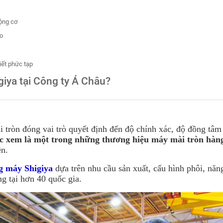
động cơ
ạo
iết phức tạp
iya tại Công ty Á Châu?
 tròn đóng vai trò quyết định đến
độ chính xác, độ đồng tâ
c xem là
một trong những thương hiệu máy mài tròn hàng
ền.
g máy Shigiya
dựa trên nhu cầu sản xuất, cấu hình phôi, năng
ng tại hơn 40 quốc gia.