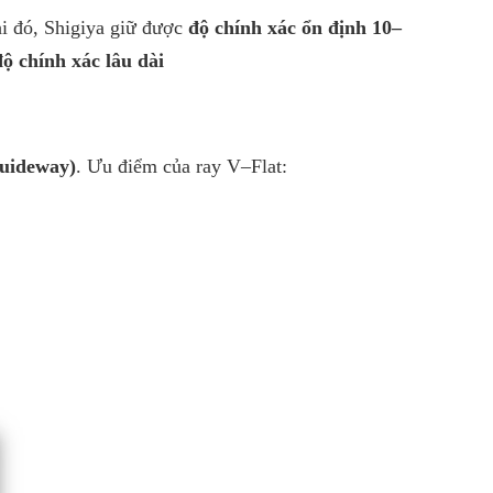
hi đó, Shigiya giữ được
độ chính xác ổn định 10–
độ chính xác lâu dài
Guideway)
. Ưu điểm của ray V–Flat: