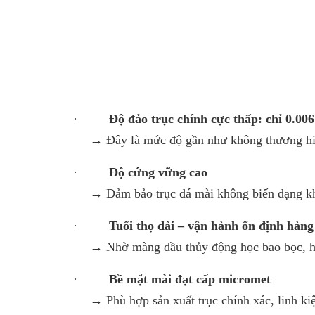
·
Độ đảo trục chính cực thấp: chỉ 0.00
→ Đây là mức độ gần như không thương hiệ
·
Độ cứng vững cao
→ Đảm bảo trục đá mài không biến dạng khi
·
Tuổi thọ dài – vận hành ổn định hàn
→ Nhờ màng dầu thủy động học bao bọc, hạn
·
Bề mặt mài đạt cấp micromet
→ Phù hợp sản xuất trục chính xác, linh kiện