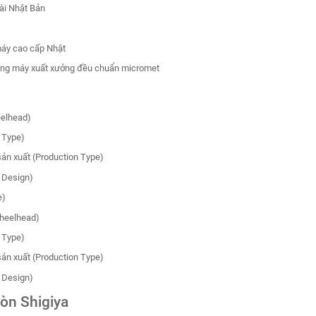
ài Nhật Bản
máy cao cấp Nhật
ừng máy xuất xưởng đều chuẩn micromet
eelhead)
 Type)
ản xuất (Production Type)
 Design)
e)
Wheelhead)
 Type)
ản xuất (Production Type)
 Design)
òn Shigiya