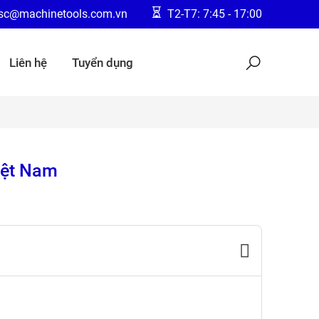
jsc@machinetools.com.vn
T2-T7: 7:45 - 17:00
Liên hệ
Tuyển dụng
iệt Nam