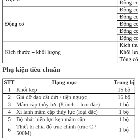
Động cơ
Động cơ
Động cơ
Động cơ
Động c
Động cơ
Động cơ
Kích t
Kích thước – khối lượng
Khối l
Tổng cô
Phụ kiện tiêu chuẩn
STT
Hạng mục
Trang bị
1
Khối kẹp
16 bộ
2
Giá đỡ dao cắt đứt / tiện ngược
16 bộ
3
Mâm cặp thủy lực (8 inch – loại đặc)
1 bộ
4
Xi lanh mâm cặp thủy lực (loại đặc)
1 bộ
5
Bộ phát hiện lực kẹp mâm cặp
1 bộ
Thiết bị chia độ trục chính (trục C /
6
1 bộ
500M)