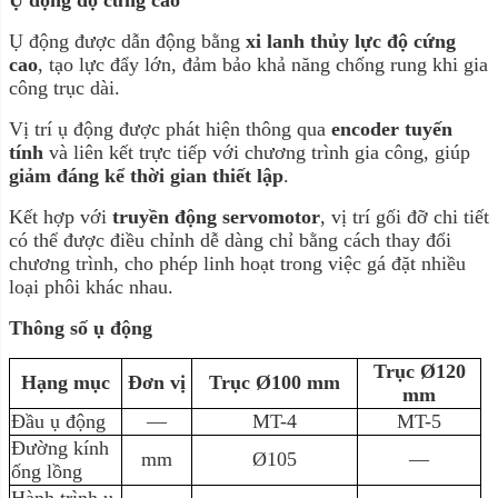
Ụ động được dẫn động bằng
xi lanh thủy lực độ cứng
cao
, tạo lực đẩy lớn, đảm bảo khả năng chống rung khi gia
công trục dài.
Vị trí ụ động được phát hiện thông qua
encoder tuyến
tính
và liên kết trực tiếp với chương trình gia công, giúp
giảm đáng kể thời gian thiết lập
.
Kết hợp với
truyền động servomotor
, vị trí gối đỡ chi tiết
có thể được điều chỉnh dễ dàng chỉ bằng cách thay đổi
chương trình, cho phép linh hoạt trong việc gá đặt nhiều
loại phôi khác nhau.
Thông số ụ động
Trục Ø120
Hạng mục
Đơn vị
Trục Ø100 mm
mm
Đầu ụ động
—
MT-4
MT-5
Đường kính
mm
Ø105
—
ống lồng
Hành trình ụ