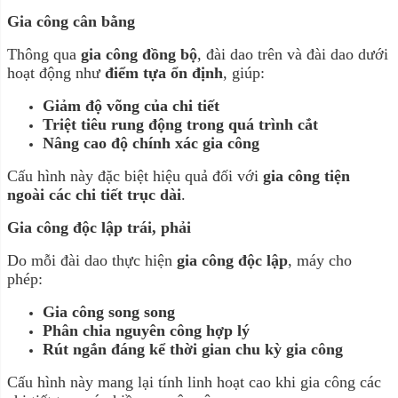
Gia công cân bằng
Thông qua
gia công đồng bộ
, đài dao trên và đài dao dưới
hoạt động như
điểm tựa ổn định
, giúp:
Giảm độ võng của chi tiết
Triệt tiêu rung động trong quá trình cắt
Nâng cao độ chính xác gia công
Cấu hình này đặc biệt hiệu quả đối với
gia công tiện
ngoài các chi tiết trục dài
.
Gia công độc lập trái, phải
Do mỗi đài dao thực hiện
gia công độc lập
, máy cho
phép:
Gia công song song
Phân chia nguyên công hợp lý
Rút ngắn đáng kể thời gian chu kỳ gia công
Cấu hình này mang lại tính linh hoạt cao khi gia công các