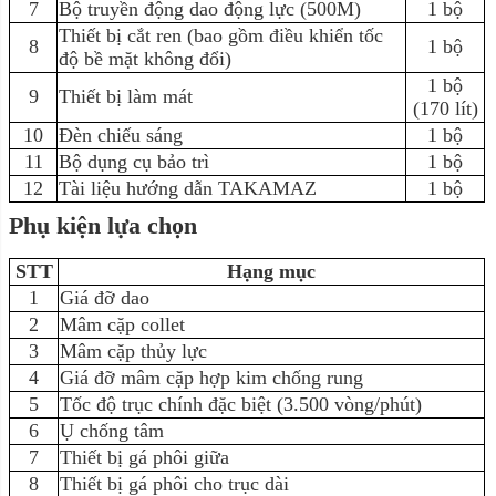
7
Bộ truyền động dao động lực (500M)
1 bộ
Thiết bị cắt ren (bao gồm điều khiển tốc
8
1 bộ
độ bề mặt không đổi)
1 bộ
9
Thiết bị làm mát
(170 lít)
10
Đèn chiếu sáng
1 bộ
11
Bộ dụng cụ bảo trì
1 bộ
12
Tài liệu hướng dẫn TAKAMAZ
1 bộ
Phụ kiện lựa chọn
STT
Hạng mục
1
Giá đỡ dao
2
Mâm cặp collet
3
Mâm cặp thủy lực
4
Giá đỡ mâm cặp hợp kim chống rung
5
Tốc độ trục chính đặc biệt (3.500 vòng/phút)
6
Ụ chống tâm
7
Thiết bị gá phôi giữa
8
Thiết bị gá phôi cho trục dài