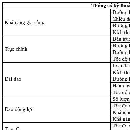
Thông số kỹ thuậ
Đường k
Chiều dà
Khả năng gia công
Đường k
Kích th
Đầu trụ
Đường k
Trục chính
Đường k
Tốc độ 
Loại đà
Kích th
Đài dao
Đường k
Hành trì
Tốc độ 
Số lượn
Tốc độ 
Dao động lực
Khả năn
Khả năn
Tốc độ 
Trục C