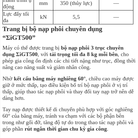
mm
350 (thủy lực)
—
động
Lực đẩy tối
kN
5,5
—
đa
Trang bị bộ nạp phôi chuyên dụng
“ΣiGT500”
Máy có thể được trang bị
bộ nạp phôi 3 trục chuyên
dụng ΣiGT500
, với
tải trọng tối đa 8 kg mỗi bên
, cho
phép gia công ổn định các chi tiết nặng như trục, đồng thời
nâng cao năng suất và giảm nhân công.
Nhờ
kết cấu băng máy nghiêng 60°
, chiều cao máy được
giữ ở mức thấp, tạo điều kiện bố trí bộ nạp phôi ở vị trí
thấp, giúp thao tác nạp phôi và thay đổi tay nạp trở nên dễ
dàng hơn.
Tay nạp được thiết kế di chuyển phù hợp với góc nghiêng
60° của băng máy, tránh va chạm với các bộ phận bên
trong như gối đỡ, tăng độ tự do trong thao tác nạp phôi và
góp phần
rút ngắn thời gian chu kỳ gia công
.