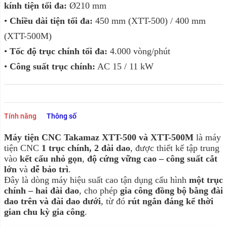
kính tiện tối đa:
Ø210 mm
•
Chiều dài tiện tối đa:
450 mm (XTT-500) / 400 mm
(XTT-500M)
•
Tốc độ trục chính tối đa:
4.000 vòng/phút
•
Công suất trục chính:
AC 15 / 11 kW
Tính năng
Thông số
Máy tiện CNC Takamaz XTT-500 và XTT-500M
là máy
tiện CNC
1 trục chính, 2 đài dao
, được thiết kế tập trung
vào
kết cấu nhỏ gọn
,
độ cứng vững cao – công suất cắt
lớn
và
dễ bảo trì
.
Đây là dòng máy hiệu suất cao tận dụng cấu hình
một trục
chính – hai đài dao
, cho phép
gia công đồng bộ bằng đài
dao trên và đài dao dưới
, từ đó
rút ngắn đáng kể thời
gian chu kỳ gia công
.