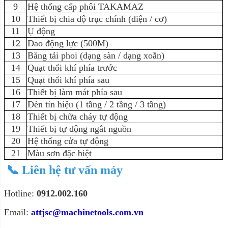
9
Hệ thống cấp phôi TAKAMAZ
10
Thiết bị chia độ trục chính (điện / cơ)
11
Ụ động
12
Dao động lực (500M)
13
Băng tải phoi (dạng sàn / dạng xoắn)
14
Quạt thổi khí phía trước
15
Quạt thổi khí phía sau
16
Thiết bị làm mát phía sau
17
Đèn tín hiệu (1 tầng / 2 tầng / 3 tầng)
18
Thiết bị chữa cháy tự động
19
Thiết bị tự động ngắt nguồn
20
Hệ thống cửa tự động
21
Màu sơn đặc biệt
📞
Liên hệ tư vấn máy
Hotline:
0912.002.160
Email:
attjsc@machinetools.com.vn