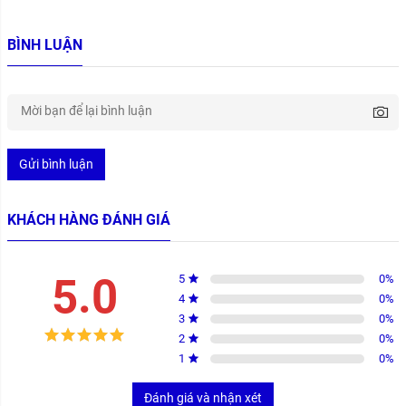
BÌNH LUẬN
Gửi bình luận
KHÁCH HÀNG ĐÁNH GIÁ
5.0
5
0
%
4
0
%
3
0
%
2
0
%
1
0
%
Đánh giá và nhận xét