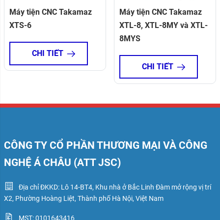
Máy tiện CNC Takamaz
Máy tiện CNC Takamaz
XTS-6
XTL-8, XTL-8MY và XTL-
8MYS
CHI TIẾT
CHI TIẾT
CÔNG TY CỔ PHẦN THƯƠNG MẠI VÀ CÔNG
NGHỆ Á CHÂU (ATT JSC)
Địa chỉ ĐKKD: Lô 14-BT4, Khu nhà ở Bắc Linh Đàm mở rộng vị trí
X2, Phường Hoàng Liệt, Thành phố Hà Nội, Việt Nam
MST: 0101643416