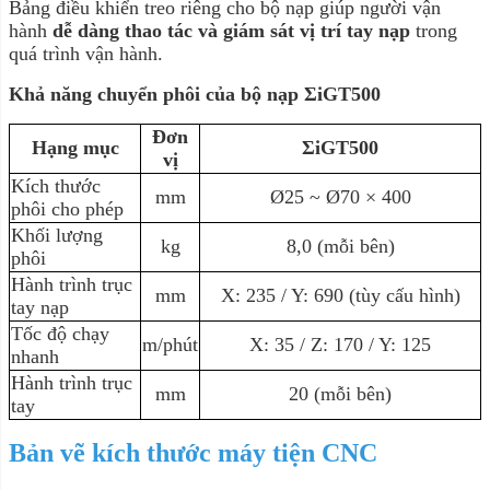
Bảng điều khiển treo riêng cho bộ nạp giúp người vận
hành
dễ dàng thao tác và giám sát vị trí tay nạp
trong
quá trình vận hành.
Khả năng chuyển phôi của bộ nạp ΣiGT500
Đơn
Hạng mục
ΣiGT500
vị
Kích thước
mm
Ø25 ~ Ø70 × 400
phôi cho phép
Khối lượng
kg
8,0 (mỗi bên)
phôi
Hành trình trục
mm
X: 235 / Y: 690 (tùy cấu hình)
tay nạp
Tốc độ chạy
m/phút
X: 35 / Z: 170 / Y: 125
nhanh
Hành trình trục
mm
20 (mỗi bên)
tay
Bản vẽ kích thước máy tiện CNC