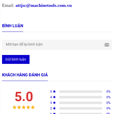
Email:
attjsc@machinetools.com.vn
BÌNH LUẬN
Gửi bình luận
KHÁCH HÀNG ĐÁNH GIÁ
5.0
5
0
%
4
0
%
3
0
%
2
0
%
1
0
%