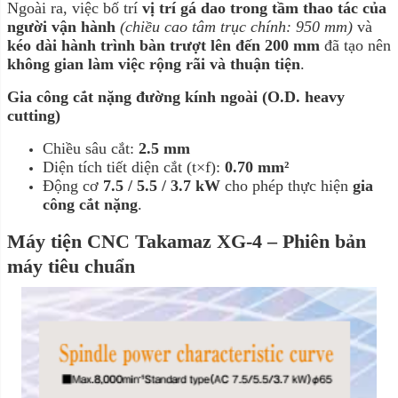
Ngoài ra, việc bố trí
vị trí gá dao trong tầm thao tác của
người vận hành
(chiều cao tâm trục chính: 950 mm)
và
kéo dài hành trình bàn trượt lên đến 200 mm
đã tạo nên
không gian làm việc rộng rãi và thuận tiện
.
Gia công cắt nặng đường kính ngoài (O.D. heavy
cutting)
Chiều sâu cắt:
2.5 mm
Diện tích tiết diện cắt (t×f):
0.70 mm²
Động cơ
7.5 / 5.5 / 3.7 kW
cho phép thực hiện
gia
công cắt nặng
.
Máy tiện CNC Takamaz XG-4 – Phiên bản
máy tiêu chuẩn