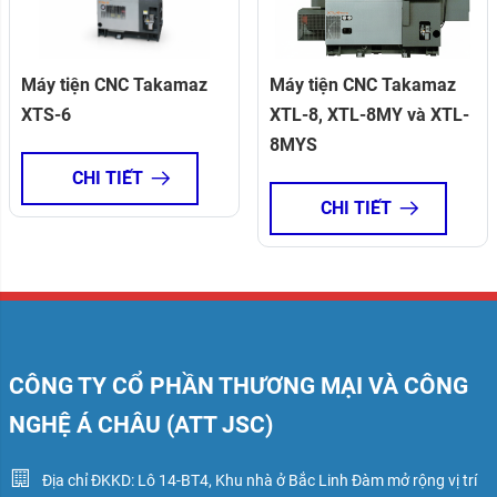
Máy tiện CNC Takamaz
Máy tiện CNC Takamaz
XTS-6
XTL-8, XTL-8MY và XTL-
8MYS
CHI TIẾT
CHI TIẾT
CÔNG TY CỔ PHẦN THƯƠNG MẠI VÀ CÔNG
NGHỆ Á CHÂU (ATT JSC)
Địa chỉ ĐKKD: Lô 14-BT4, Khu nhà ở Bắc Linh Đàm mở rộng vị trí