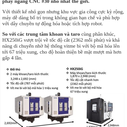
phay ngang CNC #30 nhỏ nhất thế giới.
Với thiết kế nhỏ gọn nhưng khu vực gia công cực kỳ rộng,
máy dễ dàng bố trí trong không gian hạn chế và phù hợp
với dây chuyền tự động hóa hoặc tích hợp robot.
So với các trung tâm khoan và taro
cùng phân khúc,
HX250iG vượt trội về tốc độ cắt (2362 mỗi phút) và khả
năng di chuyển nhờ hệ thống vitme bi với bộ mã hóa lên
tới 67 triệu xung, cho độ hoàn thiện bề mặt mượt mà hơn
gấp 4 lần.