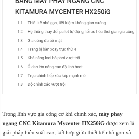
BẰNG MÁY PHAY NGANG CNC
KITAMURA MYCENTER HX250iG
Thiết kế nhỏ gọn, tiết kiệm không gian xưởng
Hệ thống thay đổi pallet tự động, tối ưu hóa thời gian gia công
Gia công đa bề mặt
Trang bị bàn xoay trục thứ 4
Khả năng loại bỏ phoi vượt trội
Ổ dao lớn nâng cao độ linh hoạt
Trục chính tiếp xúc kép mạnh mẽ
Độ chính xác vượt trội
Trong lĩnh vực gia công cơ khí chính xác,
máy phay
ngang CNC Kitamura Mycenter HX250iG
được xem là
giải pháp hiệu suất cao, kết hợp giữa thiết kế nhỏ gọn và