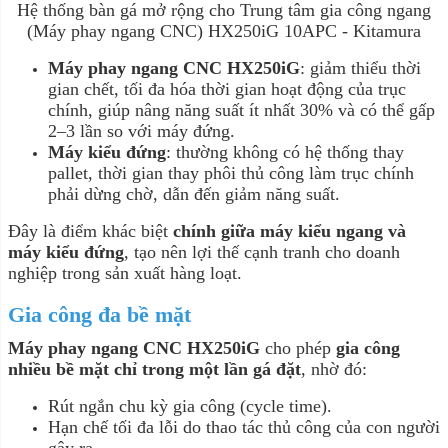
Hệ thống bàn gá mở rộng cho Trung tâm gia công ngang
(Máy phay ngang CNC) HX250iG 10APC - Kitamura
Máy phay ngang CNC HX250iG
: giảm thiểu thời
gian chết, tối đa hóa thời gian hoạt động của trục
chính, giúp nâng năng suất ít nhất 30% và có thể gấp
2–3 lần so với máy đứng.
Máy kiểu đứng
: thường không có hệ thống thay
pallet, thời gian thay phôi thủ công làm trục chính
phải dừng chờ, dẫn đến giảm năng suất.
Đây là điểm khác biệt
chính giữa máy kiểu ngang và
máy kiểu đứng
, tạo nên lợi thế cạnh tranh cho doanh
nghiệp trong sản xuất hàng loạt.
Gia công đa bề mặt
Máy phay ngang CNC HX250iG
cho phép
gia công
nhiều bề mặt chỉ trong một lần gá đặt
, nhờ đó:
Rút ngắn chu kỳ gia công (cycle time).
Hạn chế tối đa lỗi do thao tác thủ công của con người