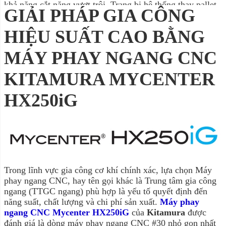
khả năng cắt nặng vượt trội. Trang bị hệ thống thay pallet
GIẢI PHÁP GIA CÔNG
tự động, bàn xoay trục thứ 4 tiêu chuẩn và trục chính
HIỆU SUẤT CAO BẰNG
mạnh mẽ, máy giúp tối đa hóa thời gian cắt, giảm thời
gian chết và đảm bảo độ chính xác ±0.002mm trên toàn
MÁY PHAY NGANG CNC
hành trình. Đây là lựa chọn lý tưởng cho các doanh nghiệp
KITAMURA MYCENTER
cần tối ưu năng suất và chất lượng gia công trong không
gian xưởng hạn chế.
HX250iG
Trong lĩnh vực gia công cơ khí chính xác, lựa chọn Máy
phay ngang CNC, hay tên gọi khác là Trung tâm gia công
ngang (TTGC ngang) phù hợp là yếu tố quyết định đến
năng suất, chất lượng và chi phí sản xuất.
Máy phay
ngang CNC Mycenter HX250iG
của
Kitamura
được
đánh giá là dòng máy phay ngang CNC #30 nhỏ gọn nhất